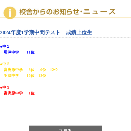
2024年度1学期中間テスト 成績上位生
●中１
羽津中学
11
位
●
中２
富洲原中学
0
8
位
0
9
位
12
位
羽津中学
10
位
12
位
●
中３
富洲原中学
0
1位