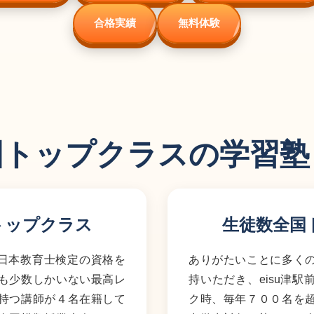
合格実績
無料体験
国トップクラスの学習塾
トップクラス
生徒数全国
が日本教育士検定の資格を
ありがたいことに多く
も少数しかいない最高レ
持いただき、eisu津
持つ講師が４名在籍して
ク時、毎年７００名を