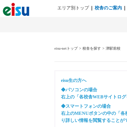
エリア別トップ
校舎のご案内
eisu-netトップ
>
校舎を探す
>
津駅前校
eisu生の方へ
◆パソコンの場合
右上の「各校舎WEBサイトロ
◆スマートフォンの場合
右上のMENUボタンの中の「
り詳しい情報を閲覧することが