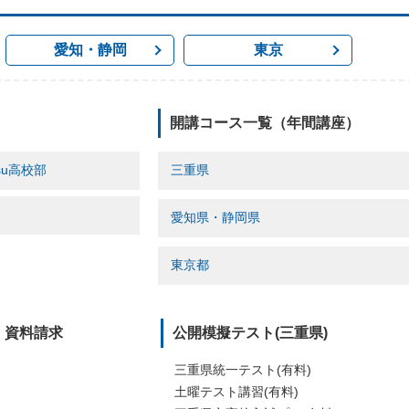
愛知・静岡
東京
開講コース一覧（年間講座）
su高校部
三重県
校
Ace育成
愛知県・静岡県
ノ木校」
小学本科
口校
小学特講
ズ(四ツ谷駅前)
東進衛星予備校
東京都
田校」
小学特講[難関プレミアム]
ズ
オンライン家庭学習 eドリル
中学本科
オンライン家庭学習 単語塾[教本・WEB]
東大個別指導会 T・MEG
中学特講
東進中学NET・東進衛星予備校
・資料請求
公開模擬テスト(三重県)
校
東進中学NET・東進衛星予備校
Ace育成
校
個別指導会 E･MEG
パズル道場
三重県統一テスト(有料)
口校
パズル道場
パーフェクト演習ゼミ
土曜テスト講習(有料)
パーフェクト演習ゼミ