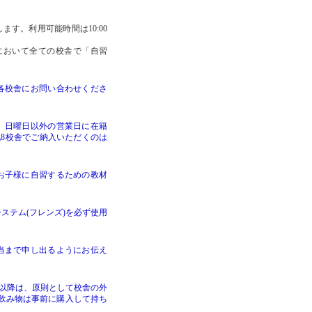
す。利用可能時間は10:00
舎において全ての校舎で「自習
各校舎
にお問い合わせくださ
、日曜日以外の営業日に在籍
記8校舎でご納入いただくのは
お子様に自習するための教材
ステム(フレンズ)を必ず使用
当まで申し出るようにお伝え
て以降は、原則として校舎の外
飲み物は事前に購入して持ち