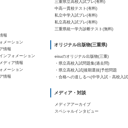
オンライン家庭学習 eドリル
三重県立高校入試プレ(有料)
内校
nice
オンライン家庭学習 単語塾[教本・WEB]
中高一貫校テスト(有料)
オンライン家庭学習 eドリル
私立中学入試プレ(有料)
オンライン家庭学習 単語塾[教本・WEB]
私立高校入試プレ(有料)
三重県統一学力診断テスト(無料)
情報
ォメーション
オリジナル出版物(三重県)
ア情報
インフォメーション
eisuのオリジナル出版物(三重)
メディア情報
・県立高校入試問題集(過去問)
ォメーション
・県立高校入試[後期選抜]予想問題
ア情報
・合格への道しるべ(中学入試・高校入試
メディア・対談
メディアアーカイブ
スペシャルインタビュー