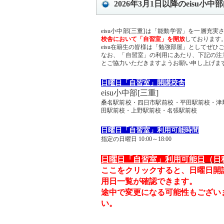
2026年3月1日以降のeisu
eisu小中部[三重]は「能動学習」を一層充
校舎において「自習室」を開放
しております
eisu在籍生の皆様は「勉強部屋」としてぜひ
なお、「自習室」の利用にあたり、下記の注
とご協力いただきますようお願い申し上げま
日曜日「自習室」開講校舎
eisu小中部[三重]
桑名駅前校・四日市駅前校・平田駅前校・津
田駅前校・上野駅前校・名張駅前校
日曜日
「自習室」
利用可能時間
指定の日曜日 10:00～18:00
日曜日「自習室」利用可能日
（日
ここをクリックすると、日曜日開
用日一覧が確認できます。
途中で変更になる可能性もござい
い。