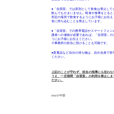
●「自習室」では原則として飲食は禁止して
飲んでもかまいません。軽食や食事をとると
所定の場所で飲食するようにお子様にお伝え
舎に持ち込むことを禁止しています。
●「自習室」での携帯電話やスマートフォン
護者への連絡が必要であれば、「自習室」の
うにお子様にお伝えください。
※事務所の担当に預けることも可能です。
●貴重品など自分の持ち物は、自分自身で管
ください。
上記のことが守れず、担当の指導にも従わな
うえ、一定期間「自習室」の利用を禁止しま
ださい。
eisu小中部