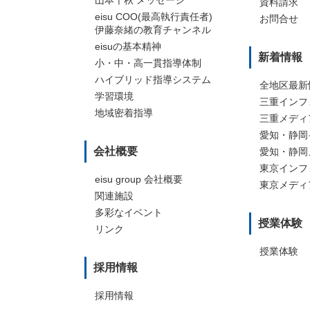
山本千秋 メッセージ
資料請求
旭ヶ丘校
伊賀市丸之
eisu COO(最高執行責任者)
お問合せ
津駅前校
名張駅前校
伊藤奈緒の教育チャンネル
久居駅前校
eisuの基本精神
新着情報
中川駅前校
小・中・高一貫指導体制
松阪駅前校
ハイブリッド指導システム
全地区最新
明和校
学習環境
三重インフ
小俣校
地域密着指導
三重メディ
宇治山田駅前校
愛知・静岡
鵜方駅前校
会社概要
愛知・静岡
上野駅前校
東京インフ
名張駅前校
eisu group 会社概要
東京メディ
関連施設
多彩なイベント
授業体験
リンク
授業体験
採用情報
採用情報