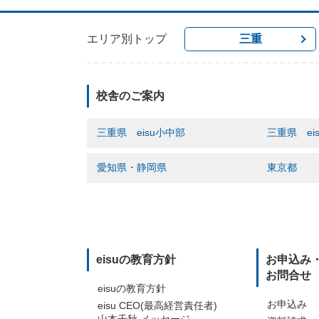
エリア別トップ
三重
校舎のご案内
三重県 eisu小中部
三重県 ei
桑名駅前校
桑名中央町
愛知県・静岡県
東京都
桑名「大山田校」
大山田「松
いなべ「大安校」
四日市駅東
名駅西口校
六番町ヒル
四日市駅前校
四日市「富
千種駅東口校
南麻布ヒル
富田校
平田駅前校
豊田「梅坪駅前校」
あかつき校
白子駅前校
西尾駅東口校
eisuの教育方針
お申込み
笹川校
津駅広明町
掛川駅南口校
お問合せ
菰野校
松阪駅北口
eisuの教育方針
平田駅前校
伊勢市駅南
お申込み
eisu CEO(最高経営責任者)
白子駅前校
志摩鵜方校