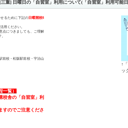
小中部[三重] 日曜日の「自習室」利用について(「自習室」利用可能日
実させるために下記の
日曜開校8
。
ご活用ください。
意点につきましても、ご理解
す。
駅前校・松阪駅前校・宇治山
↑
ッ
程一覧）
講校舎の「自習室」利
ますのでご注意くださ