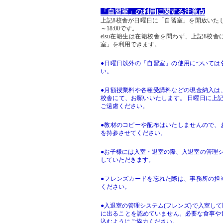
「自習室」の利用に関する注意点
上記8校舎が日曜日に「自習室」を開放いたしま
～18:00です。
eisu在籍生は在籍校舎を問わず、上記8校
室」を利用できます。
●日曜日以外の「自習室」の使用については
い。
●月額授業料や各種受講料などの現金納入は
校舎にて、お願いいたします。 日曜日に上
ご遠慮ください。
●教材のコピーや配布はいたしませんので、
を持参させてください。
●お子様には入室・退室の際、入退室の管理シ
していただきます。
●フレンズカードを忘れた際は、事務所の担
ください。
●入退室の管理システム(フレンズ)で入室し
に出ることを認めていません。必要な食事や
込むようにご協力ください。