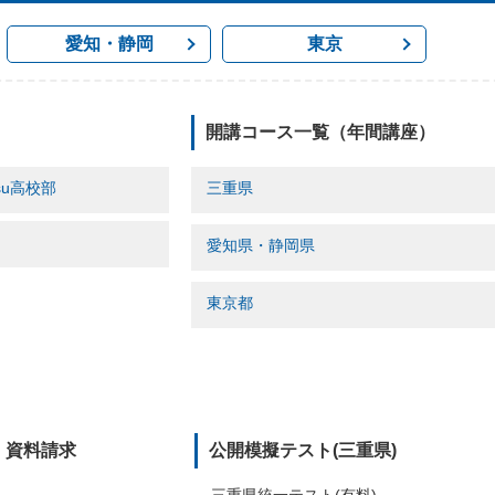
愛知・静岡
東京
開講コース一覧（年間講座）
su高校部
三重県
校
Ace育成
愛知県・静岡県
ノ木校」
小学本科
口校
小学特講
ズ(四ツ谷駅前)
東進衛星予備校
東京都
田校」
小学特講[難関プレミアム]
ズ
オンライン家庭学習 eドリル
中学本科
オンライン家庭学習 単語塾[教本・WEB]
東大個別指導会 T・MEG
中学特講
東進中学NET・東進衛星予備校
校
東進中学NET・東進衛星予備校
Ace育成
校
個別指導会 E･MEG
パズル道場
口校
パズル道場
・資料請求
公開模擬テスト(三重県)
パーフェクト演習ゼミ
パーフェクト演習ゼミ
オンライン家庭学習 eドリル
三重県統一テスト(有料)