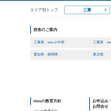
エリア別トップ
三重
校舎のご案内
三重県 eisu小中部
三重県 ei
桑名駅前校
桑名中央町
愛知県・静岡県
東京都
桑名「大山田校」
大山田「松
いなべ「大安校」
四日市駅東
名駅西口校
六番町ヒル
四日市駅前校
四日市「富
千種駅東口校
南麻布ヒル
富田校
平田駅前校
豊田「梅坪駅前校」
あかつき校
白子駅前校
西尾駅東口校
笹川校
津駅広明町
掛川駅南口校
菰野校
松阪駅北口
平田駅前校
伊勢市駅南
eisuの教育方針
お申込み
白子駅前校
志摩鵜方校
お問合せ
eisuの教育方針