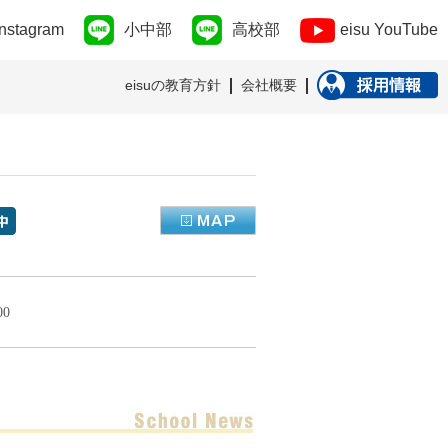
Instagram
小中部
高校部
eisu YouTube
eisuの教育方針
会社概要
00