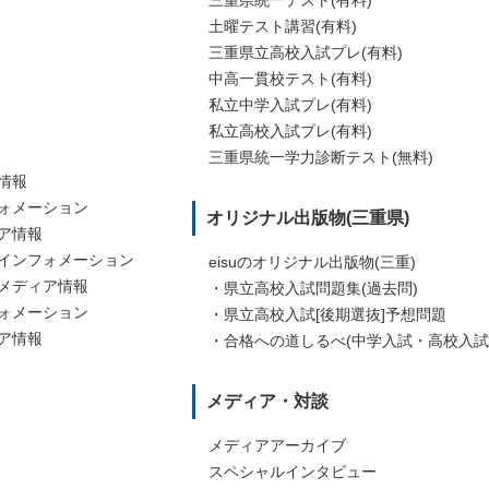
内校
nice
オンライン家庭学習 単語塾[教本・WEB]
土曜テスト講習(有料)
オンライン家庭学習 eドリル
三重県立高校入試プレ(有料)
オンライン家庭学習 単語塾[教本・WEB]
中高一貫校テスト(有料)
私立中学入試プレ(有料)
私立高校入試プレ(有料)
三重県統一学力診断テスト(無料)
情報
ォメーション
オリジナル出版物(三重県)
ア情報
インフォメーション
eisuのオリジナル出版物(三重)
メディア情報
・県立高校入試問題集(過去問)
ォメーション
・県立高校入試[後期選抜]予想問題
ア情報
・合格への道しるべ(中学入試・高校入試
メディア・対談
メディアアーカイブ
スペシャルインタビュー